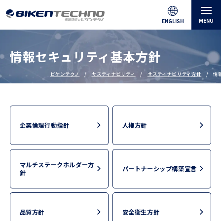
MENU
ENGLISH
情報セキュリティ基本方針
ビケンテクノ
サスティナビリティ
サスティナビリティ方針
情
企業倫理行動指針
人権方針
マルチステークホルダー方
パートナーシップ構築宣言
針
品質方針
安全衛生方針