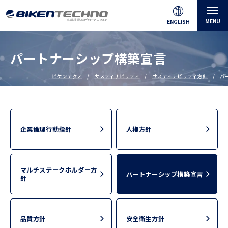
MENU
ENGLISH
パートナーシップ構築宣言
ビケンテクノ
サスティナビリティ
サスティナビリティ方針
パ
企業倫理行動指針
人権方針
マルチステークホルダー方
パートナーシップ構築宣言
針
品質方針
安全衛生方針