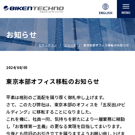
MENU
ENGLISH
お知らせ
ビケンテクノ
リリース
東京本部オフィス移転のお知らせ
2024/08/05
東京本部オフィス移転のお知らせ
平素は格別のご高配を賜り厚く御礼申し上げます。
さて、このたび弊社は、東京本部のオフィスを「五反田JPビ
ルディング」に移転することになりました。
これを機に、社員一同、気持ちを新たにより一層業務に精励
し「お客様第一主義」の更なる実現を目指してまいります。
今後とも倍旧のお引き立てを賜りますようお願い申し上げま