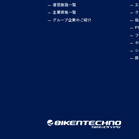
運営施設一覧
エ
主要資格一覧
ク
グループ企業のご紹介
指
P
フ
ホ
シ
医