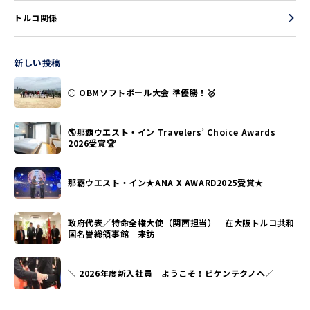
トルコ関係
新しい投稿
⚾ OBMソフトボール大会 準優勝！🥈
🌎那覇ウエスト・イン Travelers’ Choice Awards
2026受賞🏆
那覇ウエスト・イン★ANA X AWARD2025受賞★
政府代表／特命全権大使（関西担当） 在大阪トルコ共和
国名誉総領事館 来訪
＼ 2026年度新入社員 ようこそ！ビケンテクノへ／