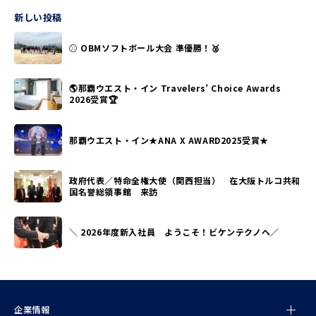
新しい投稿
⚾ OBMソフトボール大会 準優勝！🥈
🌎那覇ウエスト・イン Travelers’ Choice Awards
2026受賞🏆
那覇ウエスト・イン★ANA X AWARD2025受賞★
政府代表／特命全権大使（関西担当） 在大阪トルコ共和
国名誉総領事館 来訪
＼ 2026年度新入社員 ようこそ！ビケンテクノへ／
企業情報