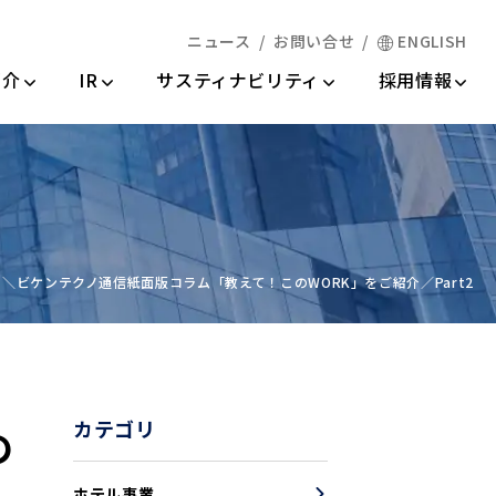
ニュース
お問い合せ
ENGLISH
情報
紹介
IR
サスティナビリティ
採用情報
＼ビケンテクノ通信紙面版コラム「教えて！このWORK」をご紹介／Part2
カテゴリ
の
ホテル事業