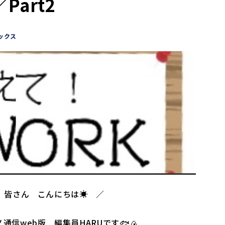
Part2
ックス
 皆さん こんにちは☀ ／
通信web版 編集員HARUです🐟🍙