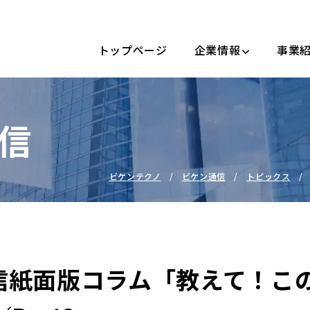
トップページ
企業情報
事業
信
ビケンテクノ
ビケン通信
トピックス
信紙面版コラム「教えて！こ