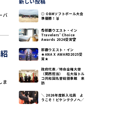
新しい投稿
⚾ OBMソフトボール大会
ーバ
準優勝！🥈
🌎那覇ウエスト・イン
Travelers’ Choice
Awards 2026受賞🏆
那覇ウエスト・イン
ご紹
★ANA X AWARD2025受
賞★
政府代表／特命全権大使
（関西担当） 在大阪トル
コ共和国名誉総領事館 来
しま
訪
＼ 2026年度新入社員 よ
うこそ！ビケンテクノへ／