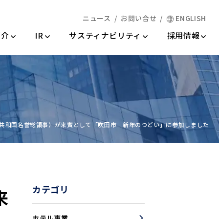
ニュース
お問い合せ
ENGLISH
情報
紹介
IR
サスティナビリティ
採用情報
共和国名誉総領事）が来賓として「吹田市 新年のつどい」に参加しました
カテゴリ
来
ホテル事業