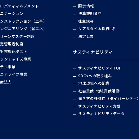
ロパティマネジメント
開示情報
ニテーション
決算説明資料
ンストラクション（工事）
株主総会
ンジニアリング（省エネ）
リアルタイム株価
リーンマスター制度
法定公告
定管理者制度
FI･市場化テスト
サスティナビリティ
ランチャイズ事業
テル事業
サスティナビリティTOP
ニアライフ事業
SDGsへの取り組み
療法人
地球環境への配慮
社会貢献･地域貢献活動
働き方の多様性（ダイバーシティ
サスティナビリティ方針
サスティナビリティデータ