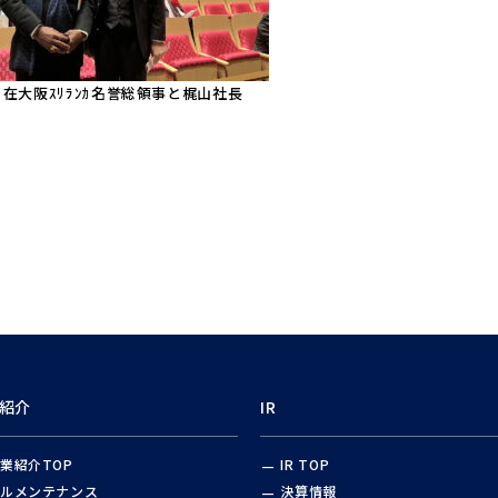
ﾏｹﾞ在大阪ｽﾘﾗﾝｶ名誉総領事と梶山社長
情報
紹介
IR
業紹介TOP
IR TOP
ルメンテナンス
決算情報