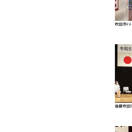
吹田市ｲﾒ
後藤吹田