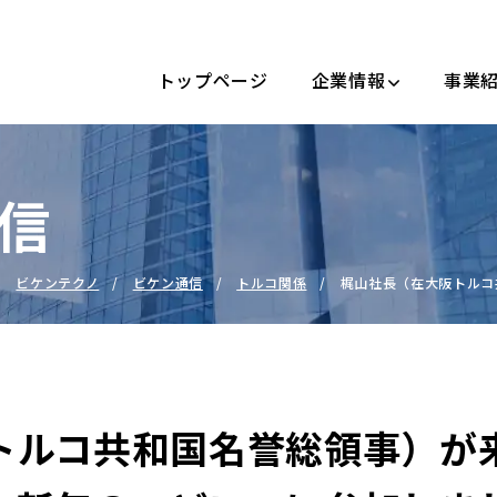
トップページ
企業情報
事業
信
ビケンテクノ
ビケン通信
トルコ関係
梶山社長（在大阪トルコ
トルコ共和国名誉総領事）が