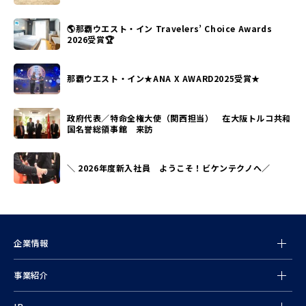
🌎那覇ウエスト・イン Travelers’ Choice Awards
2026受賞🏆
那覇ウエスト・イン★ANA X AWARD2025受賞★
政府代表／特命全権大使（関西担当） 在大阪トルコ共和
国名誉総領事館 来訪
＼ 2026年度新入社員 ようこそ！ビケンテクノへ／
企業情報
事業紹介