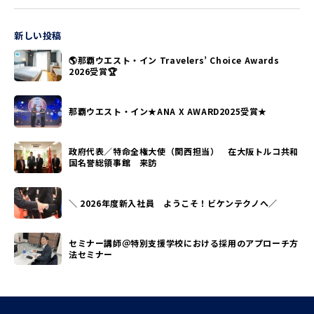
新しい投稿
🌎那覇ウエスト・イン Travelers’ Choice Awards
2026受賞🏆
那覇ウエスト・イン★ANA X AWARD2025受賞★
政府代表／特命全権大使（関西担当） 在大阪トルコ共和
国名誉総領事館 来訪
＼ 2026年度新入社員 ようこそ！ビケンテクノへ／
セミナー講師＠特別支援学校における採用のアプローチ方
法セミナー