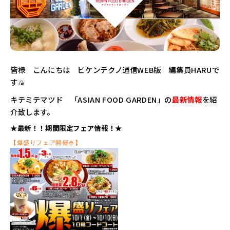
皆様 こんにちは ビケンテクノ通信WEB版 編集員HARUで
す🍙
キテミテマツド 「ASIAN FOOD GARDEN」の
最新情報
を紹
介致します。
★最新！！期間限定フェア情報！★
【爆盛りフェア開催🍚】