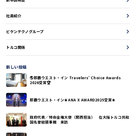
新卒説明会
社員紹介
ビケンテクノグループ
トルコ関係
新しい投稿
🌎那覇ウエスト・イン Travelers’ Choice Awards
2026受賞🏆
那覇ウエスト・イン★ANA X AWARD2025受賞★
政府代表／特命全権大使（関西担当） 在大阪トルコ共和
国名誉総領事館 来訪