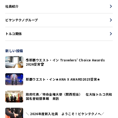
社員紹介
ビケンテクノグループ
トルコ関係
新しい投稿
🌎那覇ウエスト・イン Travelers’ Choice Awards
2026受賞🏆
那覇ウエスト・イン★ANA X AWARD2025受賞★
政府代表／特命全権大使（関西担当） 在大阪トルコ共和
国名誉総領事館 来訪
＼ 2026年度新入社員 ようこそ！ビケンテクノへ／